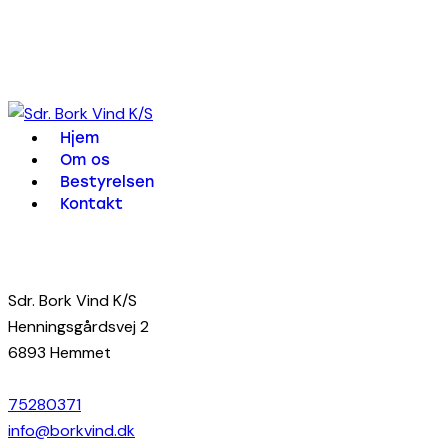
Hjem
Om os
Bestyrelsen
Kontakt
Sdr. Bork Vind K/S
Henningsgårdsvej 2
6893 Hemmet
75280371
info@borkvind.dk