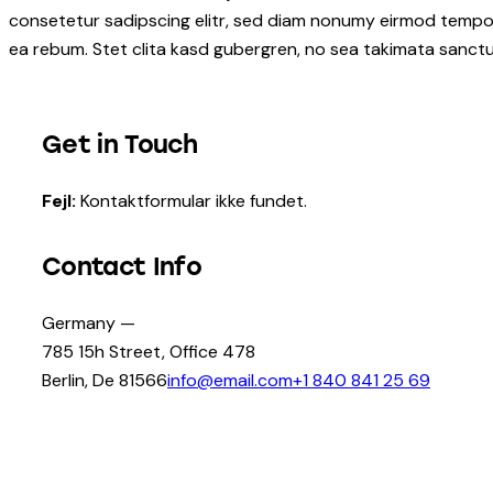
consetetur sadipscing elitr, sed diam nonumy eirmod tempor
ea rebum. Stet clita kasd gubergren, no sea takimata sanctu
Get in Touch
Fejl:
Kontaktformular ikke fundet.
Contact Info
Germany —
785 15h Street, Office 478
Berlin, De 81566
info@email.com
+1 840 841 25 69