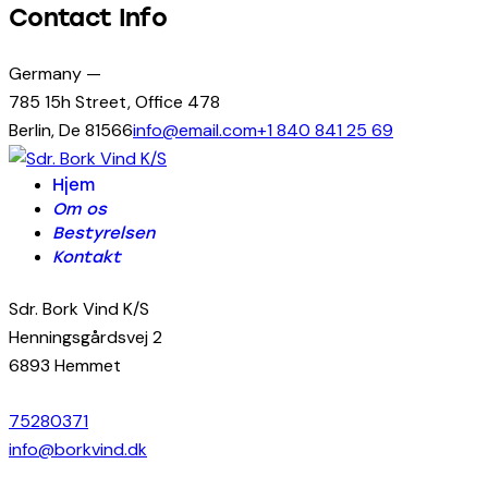
Contact Info
Germany —
785 15h Street, Office 478
Berlin, De 81566
info@email.com
+1 840 841 25 69
Hjem
Om os
Bestyrelsen
Kontakt
Sdr. Bork Vind K/S
Henningsgårdsvej 2
6893 Hemmet
75280371
info@borkvind.dk